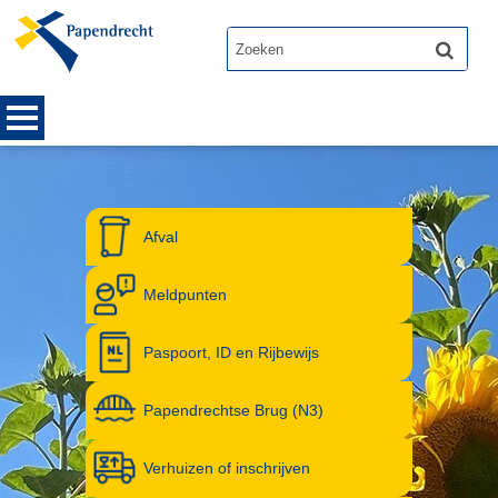
Afval
Meldpunten
Paspoort, ID en Rijbewijs
Papendrechtse Brug (N3)
Verhuizen of inschrijven