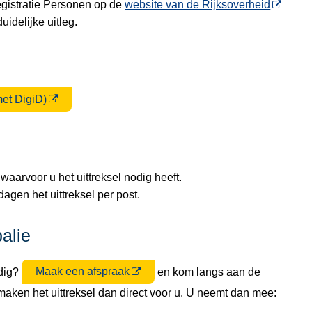
egistratie Personen op de
website van de Rijksoverheid
uidelijke uitleg.
et DigiD)
 waarvoor u het uittreksel nodig heeft.
agen het uittreksel per post.
alie
odig?
Maak een afspraak
en kom langs aan de
maken het uittreksel dan direct voor u. U neemt dan mee: