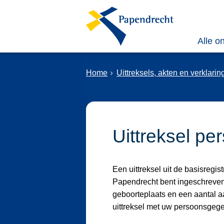
Alle o
Home
Uittreksels, akten en verklari
Uittreksel p
Een uittreksel uit de basisregi
Papendrecht bent ingeschreven
geboorteplaats en een aantal 
uittreksel met uw persoonsgeg