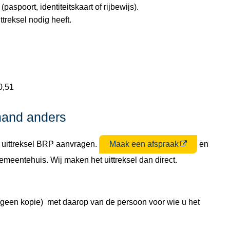
(paspoort, identiteitskaart of rijbewijs).
treksel nodig heeft.
0,51
mand anders
 uittreksel BRP aanvragen.
Maak een afspraak
en
emeentehuis. Wij maken het uittreksel dan direct.
(geen kopie) met daarop van de persoon voor wie u het