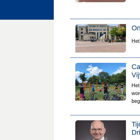
On
Het
Ca
Vi
Het 
wor
beg
Ti
Dr