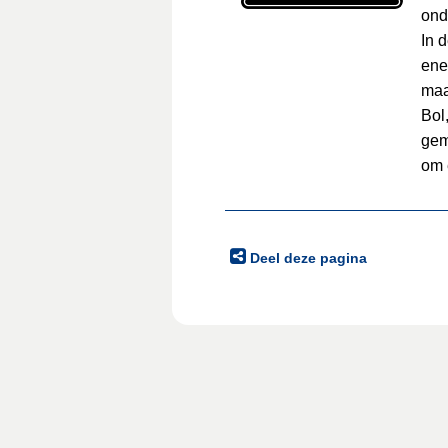
ond
In 
ene
maa
Bol
gem
om 
Deel deze pagina