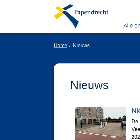
Alle o
Home
Nieuws
Nieuws
Ni
De 
Vee
2026