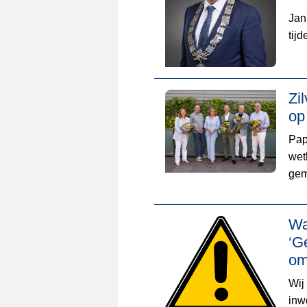
Jan
tij
Zi
op
Pap
wet
gem
Wa
‘G
om
Wij
inw