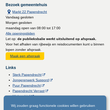
Bezoek gemeentehuis
Markt 22 Papendrecht
Vandaag gesloten
Morgen gesloten
maandag open van 08:00 tot 17:00
Alle openingstijden
Let op:
de publieksbalie werkt uitsluitend op afspraak.
Voor het afhalen van rijbewijs en reisdocumenten kunt u binnen
lopen zonder afspraak.
Maak een afspraak
Links
Sterk Papendrecht
Jongerenwerk Suppord
Puur Papendrecht
Papendrecht Verrast
Webarchief
Vacatures
Wij zouden graag functionele cookies willen gebruiken
Gemeentemagazine