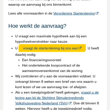
waarop uw aanvraag bij ons binnenkomt.
Lees alle voorwaarden in de
Verordening Starterslening
.
Hoe werkt de aanvraag?
U vraagt een maximale hypotheek aan bij een
hypotheekverstrekker naar keuze.
U
vraagt de starterslening bij ons aan
. U heeft
daarbij nodig:
Een financieringsvoorstel
Het ondertekende koopcontract of de
aanneemovereenkomst van de woning
Wij controleren of u aan de voorwaarden voldoet. U
ontvangt binnen 8 weken een brief van ons waarin u
kunt lezen of we uw aanvraag toe- of afwijzen.
Als u een toewijzingsbrief heeft gekregen,
vraagt u de
lening aan bij de Stichting Stimuleringsfonds
Volkshuisvesting Nederland (SVn)
. Doe dit binnen 8
weken. Hiervoor heeft u de toewijzingsbrief nodig.