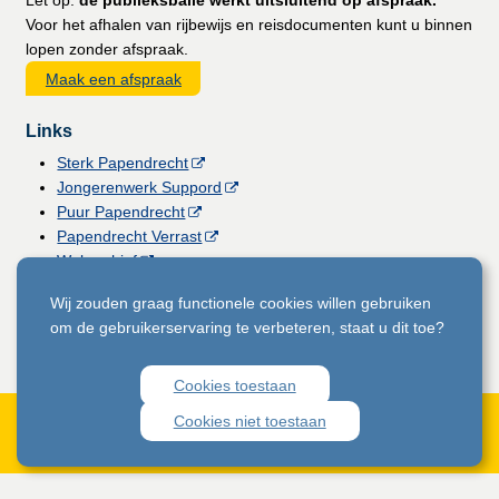
Voor het afhalen van rijbewijs en reisdocumenten kunt u binnen
lopen zonder afspraak.
Maak een afspraak
Links
Sterk Papendrecht
Jongerenwerk Suppord
Puur Papendrecht
Papendrecht Verrast
Webarchief
Vacatures
Wij zouden graag functionele cookies willen gebruiken
Gemeentemagazine
om de gebruikerservaring te verbeteren, staat u dit toe?
Licht voor Papendrecht
Cookies toestaan
Cookies niet toestaan
Privacyverklaring
Toegankelijkheid website
Cookies
Proclaimer Open Data
Zwakke plek gevonden?